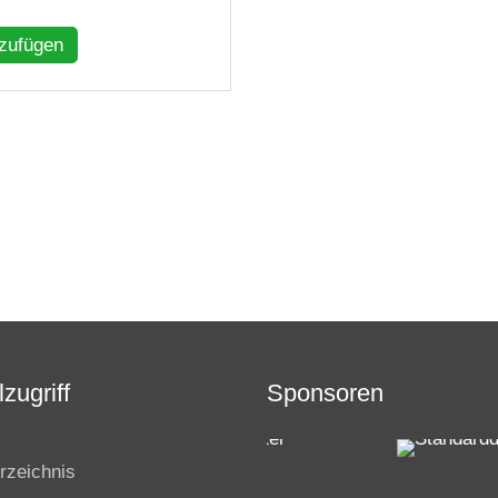
nzufügen
zugriff
Sponsoren
rzeichnis