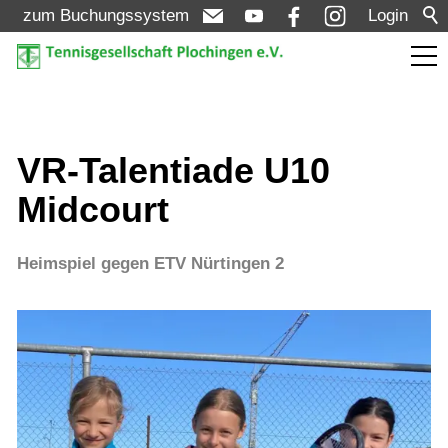
zum Buchungssystem
Login
Aktuelles
VR-Talentiade U10
Turniere
Midcourt
Verein
Heimspiel gegen ETV Nürtingen 2
Mannschaften
Jugend