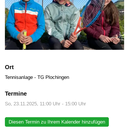
Training
Gaststätte
Ort
Tennisanlage - TG Plochingen
Termine
So, 23.11.2025
, 11:00
Uhr
- 15:00
Uhr
Diesen Termin zu Ihrem Kalender hinzufügen