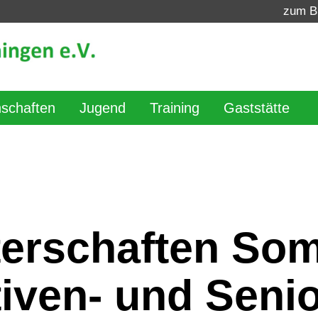
zum B
schaften
Jugend
Training
Gaststätte
terschaften So
tiven- und Seni