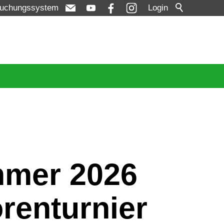
uchungssystem
Login
mmer 2026
orenturnier