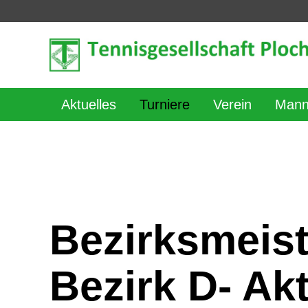
Aktuelles
Turniere
Verein
Mann
Bezirksmeis
Bezirk D- Ak