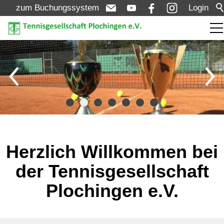
zum Buchungssystem
Login
Aktuelles
Turniere
Meldungen
Wer ist der Beste?
Termine
Turnierübersicht
Turniere
Herzlich Willkommen bei
Verein
der Tennisgesellschaft
Plochingen e.V.
Mannschaften