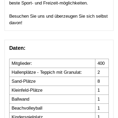
Schnuppern / Mitglied werden
beste Sport- und Freizeit-möglichkeiten.
Gäste
Besuchen Sie uns und überzeugen Sie sich selbst
Download
davon!
Historie
Sponsoren
Daten:
Kooperation
Mannschaften
Mitglieder:
400
Hallenplätze - Teppich mit Granulat:
2
Jugend
Sand-Plätze
8
Kleinfeld-Plätze
1
Training
Ballwand
1
Beachvolleyball
1
Gaststätte
Kinderspielplatz
1