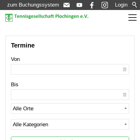
zum Buchungssystem
Login
Aktuelles
Termine
Meldungen
Von
Termine
Turniere
Bis
Verein
Mannschaften