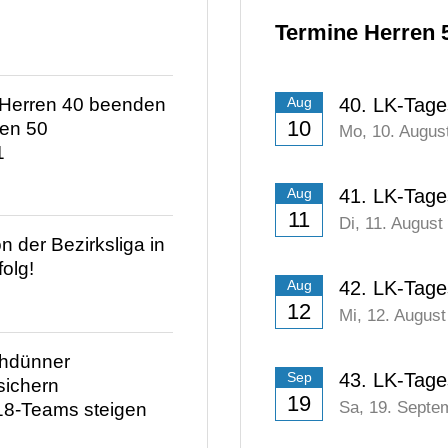
Termine Herren 
 Herren 40 beenden
40. LK-Tage
Aug
10
ren 50
Mo,
10. Augus
1
41. LK-Tage
Aug
11
Di,
11. August
 der Bezirksliga in
folg!
42. LK-Tage
Aug
12
Mi,
12. August
hdünner
43. LK-Tage
Sep
sichern
19
Sa,
19. Septe
18-Teams steigen