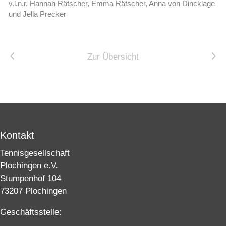
v.l.n.r. Hannah Rätscher, Emma Rätscher, Anna von Dincklage
und Jella Precker
Vorheriger Artikel
Nächster Artikel
Zur Übersicht
Kontakt
Tennisgesellschaft
Plochingen e.V.
Stumpenhof 104
73207 Plochingen
Geschäftsstelle: