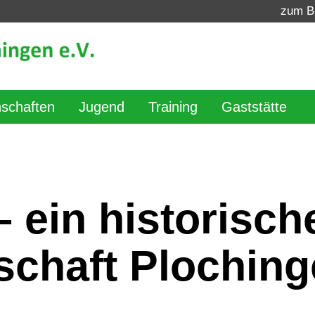
zum B
schaften
Jugend
Training
Gaststätte
– ein historisch
schaft Ploching