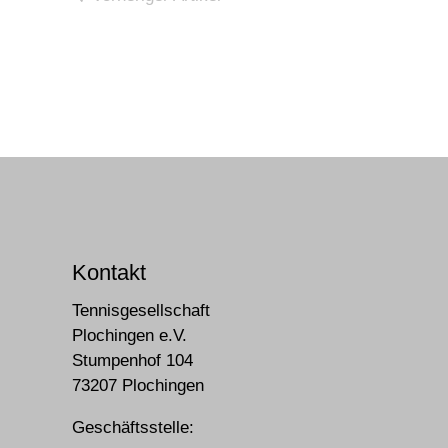
Kontakt
Tennisgesellschaft
Plochingen e.V.
Stumpenhof 104
73207 Plochingen
Geschäftsstelle: