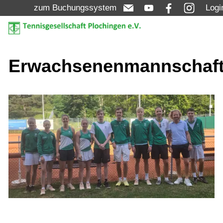
zum Buchungssystem
Logi
Aktuelles
Erwachsenenmannschaf
Turniere
Verein
Mannschaften
Jugend
Erwachsene
Damen