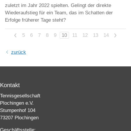
zuletzt im Jahr 2022 spielten. Gelingt der direkte
Wiederaufstieg für ein Team, das im Schatten der
Erfolge früherer Tage steht?
<
5
6
7
8
9
10
11
12
13
14
>
zurück
Kontakt
Tennisgesellschaft
Plochingen e.V.
Stumpenhof 104
73207 Plochingen
Geschäftsstelle: