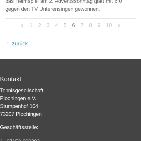
das Heimspiel am 2. Adventssonntag glatt mit 6:0
gegen den TV Unterensingen gewonnen.
<
1
2
3
4
5
6
7
8
9
10
>
zurück
Kontakt
Tennisgesellschaft
Plochingen e.V.
Stumpenhof 104
73207 Plochingen
Geschäftsstelle: