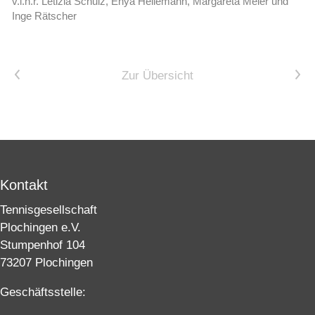
v.l.n.r. Letizia Schulz, Enya Heilemann, Margareta Meier und
Inge Rätscher
Vorheriger Artikel
Nächster Artikel
Zur Übersicht
Kontakt
Tennisgesellschaft
Plochingen e.V.
Stumpenhof 104
73207 Plochingen
Geschäftsstelle: